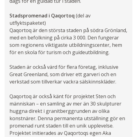
dags för en guidad tur i staden.
Stadspromenad i Qaqortoq
(del av
utflyktspaketet)
Qaqortoq är den största staden på södra Grönland,
med en befolkning på cirka 3 000. Den fungerar
som regionens viktigaste utbildningscenter, hem
för en skola för turism och guideutbildning.
Staden är också värd för flera företag, inklusive
Great Greenland, som driver ett garveri och en
verkstad som tillverkar vackra sälskinnskläder.
Qaqortoq är också känt för projektet Sten och
människan – en samling av mer än 30 skulpturer
huggna direkt i granitberggrunden av olika
konstnärer. Denna permanenta utställning gör en
promenad runt staden till en unik upplevelse.
Projektet initierades av Qaqortoqs egen Aka