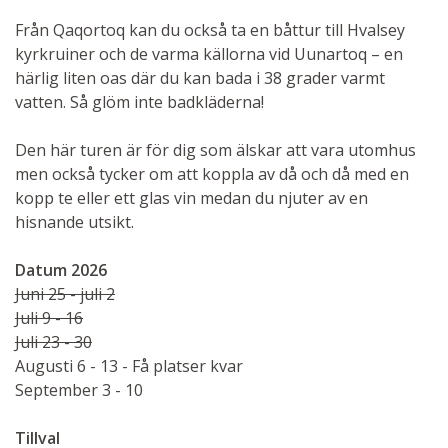
Från Qaqortoq kan du också ta en båttur till Hvalsey
kyrkruiner och de varma källorna vid Uunartoq – en
härlig liten oas där du kan bada i 38 grader varmt
vatten. Så glöm inte badkläderna!
Den här turen är för dig som älskar att vara utomhus
men också tycker om att koppla av då och då med en
kopp te eller ett glas vin medan du njuter av en
hisnande utsikt.
Datum 2026
Juni 25 - juli 2
Juli 9 - 16
Juli 23 - 30
Augusti 6 - 13 - Få platser kvar
September 3 - 10
Tillval