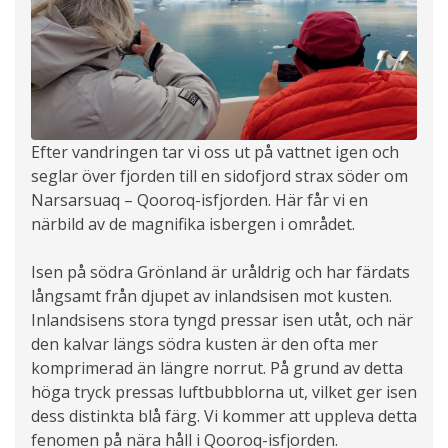
Efter vandringen tar vi oss ut på vattnet igen och
seglar över fjorden till en sidofjord strax söder om
Narsarsuaq – Qooroq-isfjorden. Här får vi en
närbild av de magnifika isbergen i området.
Isen på södra Grönland är uråldrig och har färdats
långsamt från djupet av inlandsisen mot kusten.
Inlandsisens stora tyngd pressar isen utåt, och när
den kalvar längs södra kusten är den ofta mer
komprimerad än längre norrut. På grund av detta
höga tryck pressas luftbubblorna ut, vilket ger isen
dess distinkta blå färg. Vi kommer att uppleva detta
fenomen på nära håll i Qooroq-isfjorden.