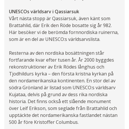
UNESCOs världsarv i Qassiarsuk
Vårt nästa stopp är Qassiarsuk, även känt som
Brattahlid, där Erik den Röde bosatte sig år 982.
Här besöker vi de berömda fornnordiska ruinerna,
som är en del av UNESCO:s världsarvslista.
Resterna av den nordiska bosättningen står
fortfarande kvar efter tusen år. År 2000 byggdes
rekonstruktioner av Erik Rödes långhus och
Tjodhildurs kyrka – den första kristna kyrkan på
den nordamerikanska kontinenten. En stor del av
södra Grönland är listad som UNESCO:s världsarv
Kujataa, delvis på grund av dess rika nordiska
historia. Det finns också ett slående monument
över Leif Erikson, som seglade från Brattahlid och
upptäckte det nordamerikanska fastlandet nästan
500 år före Kristoffer Columbus.