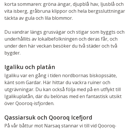
korta sommaren: gröna ängar, djupblå hav, ljusblå och
vita isberg, gråbruna klippor och hela bergssluttningar
täckta av gula och lila blommor.
Du vandrar längs grusvägar och stigar som byggts och
Fornlämning i Igaliku - Foto: Monica Larsson,
underhållits av lokalbefolkningen och deras får, och
Grönlandsresor
under den här veckan besöker du två städer och två
bygder.
Igaliku och platån
Igaliku var en gång i tiden nordbornas biskopssäte,
känt som Gardar. Här hittar du vackra ruiner och
utgrävningar. Du kan också följa med på en utflykt till
Igalikuplatån, där du belönas med en fantastisk utsikt
över Qooroq-isfjorden.
Isberg i fjorden -Foto: Monica Larsson, Grönlandsresor
Qassiarsuk och Qooroq Icefjord
På vår båttur mot Narsaq stannar vi till vid Qooroq-