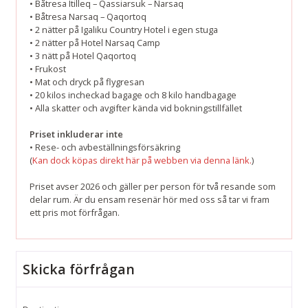
• Båtresa Itilleq – Qassiarsuk – Narsaq
• Båtresa Narsaq – Qaqortoq
• 2 nätter på Igaliku Country Hotel i egen stuga
• 2 nätter på Hotel Narsaq Camp
• 3 nätt på Hotel Qaqortoq
• Frukost
• Mat och dryck på flygresan
• 20 kilos incheckad bagage och 8 kilo handbagage
• Alla skatter och avgifter kända vid bokningstillfället
Priset inkluderar inte
• Rese- och avbeställningsförsäkring
(
Kan dock köpas direkt här på webben via denna länk.
)
Priset avser 2026 och gäller per person för två resande som
delar rum. Är du ensam resenär hör med oss så tar vi fram
ett pris mot förfrågan.
Skicka förfrågan