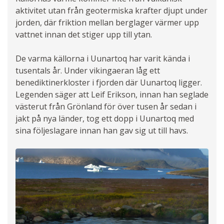
aktivitet utan från geotermiska krafter djupt under
jorden, där friktion mellan berglager värmer upp
vattnet innan det stiger upp till ytan.
De varma källorna i Uunartoq har varit kända i
tusentals år. Under vikingaeran låg ett
benediktinerkloster i fjorden där Uunartoq ligger.
Legenden säger att Leif Erikson, innan han seglade
västerut från Grönland för över tusen år sedan i
jakt på nya länder, tog ett dopp i Uunartoq med
sina följeslagare innan han gav sig ut till havs.