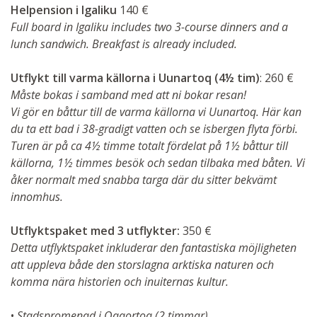
Helpension i Igaliku
140 €
Full board in Igaliku includes two 3-course dinners and a
lunch sandwich. Breakfast is already included.
Utflykt till varma källorna i Uunartoq (4½ tim)
: 260 €
Måste bokas i samband med att ni bokar resan!
Vi gör en båttur till de varma källorna vi Uunartoq. Här kan
du ta ett bad i 38-gradigt vatten och se isbergen flyta förbi.
Turen är på ca 4½ timme totalt fördelat på 1½ båttur till
källorna, 1½ timmes besök och sedan tilbaka med båten. Vi
åker normalt med snabba targa där du sitter bekvämt
innomhus.
Utflyktspaket med 3 utflykter:
350 €
Detta utflyktspaket inkluderar den fantastiska möjligheten
att uppleva både den storslagna arktiska naturen och
komma nära historien och inuiternas kultur.
•
Stadspromenad i Qaqortoq (2 timmar)