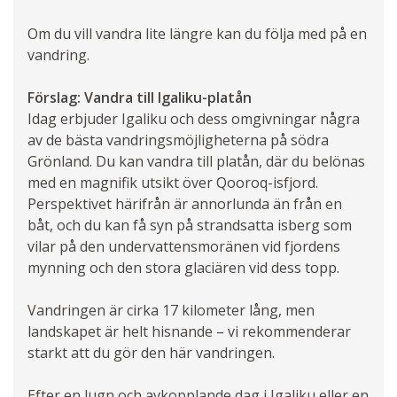
Om du vill vandra lite längre kan du följa med på en
vandring.
Förslag: Vandra till Igaliku-platån
Idag erbjuder Igaliku och dess omgivningar några
av de bästa vandringsmöjligheterna på södra
Grönland. Du kan vandra till platån, där du belönas
med en magnifik utsikt över Qooroq-isfjord.
Perspektivet härifrån är annorlunda än från en
båt, och du kan få syn på strandsatta isberg som
vilar på den undervattensmoränen vid fjordens
mynning och den stora glaciären vid dess topp.
Vandringen är cirka 17 kilometer lång, men
landskapet är helt hisnande – vi rekommenderar
starkt att du gör den här vandringen.
Efter en lugn och avkopplande dag i Igaliku eller en