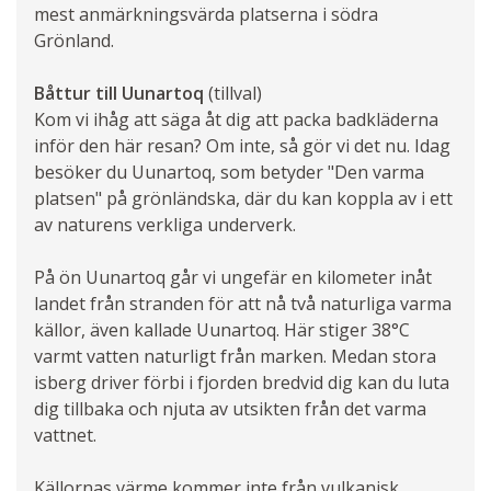
mest anmärkningsvärda platserna i södra
Grönland.
Båttur till Uunartoq
(tillval)
Kom vi ihåg att säga åt dig att packa badkläderna
inför den här resan? Om inte, så gör vi det nu. Idag
besöker du Uunartoq, som betyder "Den varma
platsen" på grönländska, där du kan koppla av i ett
av naturens verkliga underverk.
På ön Uunartoq går vi ungefär en kilometer inåt
landet från stranden för att nå två naturliga varma
källor, även kallade Uunartoq. Här stiger 38°C
varmt vatten naturligt från marken. Medan stora
isberg driver förbi i fjorden bredvid dig kan du luta
dig tillbaka och njuta av utsikten från det varma
vattnet.
Källornas värme kommer inte från vulkanisk