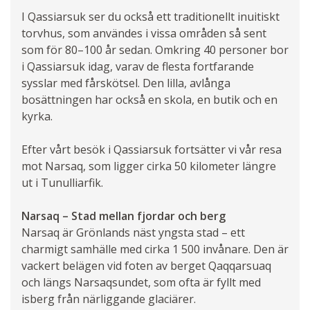
I Qassiarsuk ser du också ett traditionellt inuitiskt
torvhus, som användes i vissa områden så sent
som för 80–100 år sedan. Omkring 40 personer bor
i Qassiarsuk idag, varav de flesta fortfarande
sysslar med fårskötsel. Den lilla, avlånga
bosättningen har också en skola, en butik och en
kyrka.
Efter vårt besök i Qassiarsuk fortsätter vi vår resa
mot Narsaq, som ligger cirka 50 kilometer längre
ut i Tunulliarfik.
Narsaq – Stad mellan fjordar och berg
Narsaq är Grönlands näst yngsta stad – ett
charmigt samhälle med cirka 1 500 invånare. Den är
vackert belägen vid foten av berget Qaqqarsuaq
och längs Narsaqsundet, som ofta är fyllt med
isberg från närliggande glaciärer.