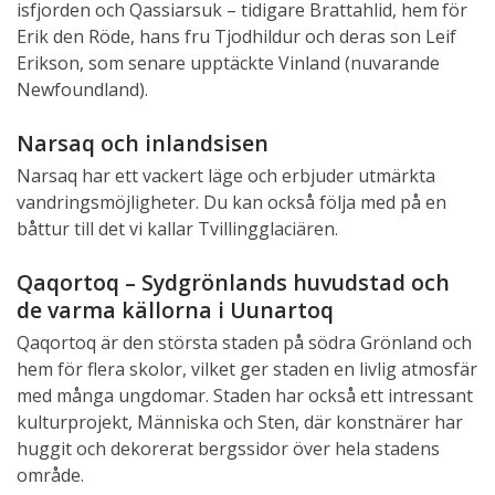
isfjorden och Qassiarsuk – tidigare Brattahlid, hem för
Erik den Röde, hans fru Tjodhildur och deras son Leif
Erikson, som senare upptäckte Vinland (nuvarande
Newfoundland).
Narsaq och inlandsisen
Narsaq har ett vackert läge och erbjuder utmärkta
Blomsterprakt - Foto: Monica Larsson, Grönlandsresor
vandringsmöjligheter. Du kan också följa med på en
båttur till det vi kallar Tvillingglaciären.
Qaqortoq – Sydgrönlands huvudstad och
de varma källorna i Uunartoq
Qaqortoq är den största staden på södra Grönland och
hem för flera skolor, vilket ger staden en livlig atmosfär
med många ungdomar. Staden har också ett intressant
kulturprojekt, Människa och Sten, där konstnärer har
Rekonstruktionen av långhuset i Qassiarsuk - Foto:
huggit och dekorerat bergssidor över hela stadens
Mikael Grönvik, Grönlandsresor
område.