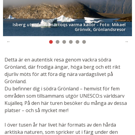
Isberg utanför Uunartoqs varma källor - Foto: Mikael
Grönvik, Grönlandsresor
Detta är en autentisk resa genom vackra södra
Grönland, där frodiga ängar, höga berg och ett rikt
djurliv möts för att föra dig nära vardagslivet på
Grönland.
Du befinner dig i södra Grönland – hemvist för fem
områden som tillsammans utgör UNESCO:s världsarv
Uunartoqs varma källor - Foto: Mikael Grönvik,
Grönlandsresor
Kujalleq. På den här turen besöker du många av dessa
platser – och så mycket mer!
I över tusen år har livet här formats av den hårda
arktiska naturen, som spricker ut i färg under den