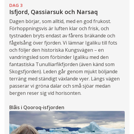
DAG 3
Isfjord, Qassiarsuk och Narsaq
Dagen börjar, som alltid, med en god frukost.
Förhoppningsvis är luften klar och frisk, och
tystnaden bryts endast av fårens bräkande och
fågelsång över fjorden. Vi lämnar Igaliku till fots
och följer den historiska Kungsvägen – en
vandringsled som förbinder Igaliku med den
fantastiska Tunulliarfikfjorden (även känd som
Skogsfjorden). Leden går genom mjukt böljande
terräng med ständigt växlande vyer. Längs vägen
passerar vi gröna dalar och små sjöar medan
bergen reser sig vid horisonten.
Blåis i Qooroq-isfjorden