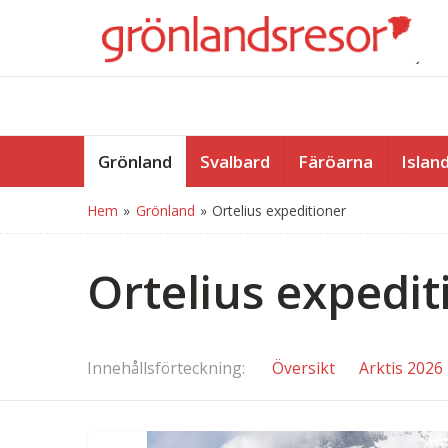
Grönland
Svalbard
Färöarna
Islan
Hem
»
Grönland
»
Ortelius expeditioner
Ortelius expedit
Innehålls
förteckning
Översikt
Arktis 2026