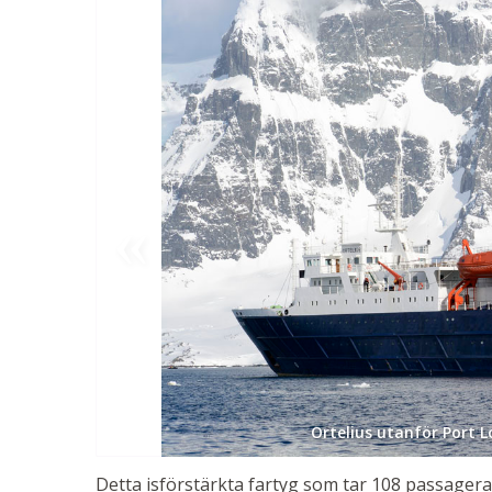
Ortelius utanför Port L
Detta isförstärkta fartyg som tar 108 passagerar