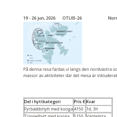
19 - 26 jun, 2026
OTL05-26
Nor
På denna resa färdas vi längs den nordvästra oc
massor av aktiviteter där det mesa är inkluderat
Del i hyttkategori
Pris €
Kvar
Fyrbäddshytt med koöga
4150
1d, 3h
Trippelhytt med koöga
5150
Väntelista