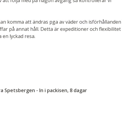
av att följa med på någon avgång så kontrollerar vi
kan komma att ändras pga av väder och isförhållanden
ffar på annat håll. Detta är expeditioner och flexibilitet
 en lyckad resa.
a Spetsbergen - In i packisen, 8 dagar