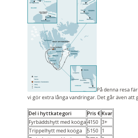
På denna resa fär
vi gör extra långa vandringar. Det går även att 
Del i hyttkategori
Pris €
Kvar
Fyrbäddshytt med koöga
4150
3+
Trippelhytt med koöga
5150
1