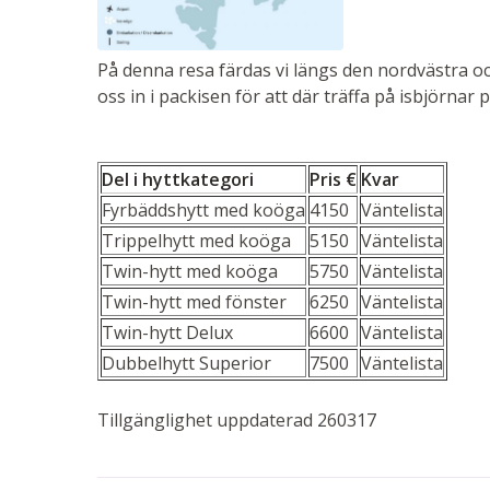
På denna resa färdas vi längs den nordvästra oc
oss in i packisen för att där träffa på isbjörnar p
Del i hyttkategori
Pris €
Kvar
Fyrbäddshytt med koöga
4150
Väntelista
Trippelhytt med koöga
5150
Väntelista
Twin-hytt med koöga
5750
Väntelista
Twin-hytt med fönster
6250
Väntelista
Twin-hytt Delux
6600
Väntelista
Dubbelhytt Superior
7500
Väntelista
Tillgänglighet uppdaterad 260317